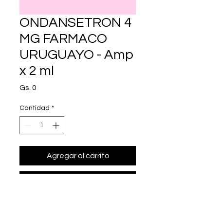
ONDANSETRON 4
MG FARMACO
URUGUAYO - Amp
x 2 ml
Precio
Gs. 0
Cantidad
*
Agregar al carrito
Realizar compra
• Presentación: Amp x 2 ml