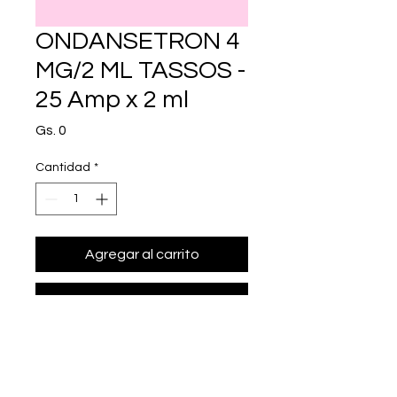
ONDANSETRON 4
MG/2 ML TASSOS -
25 Amp x 2 ml
Precio
Gs. 0
Cantidad
*
Agregar al carrito
Realizar compra
• Presentación: 25 Amp x 2 ml
• ondansetr¢n 4 mg/2 ml.
• Marca: TASSOS S.A.