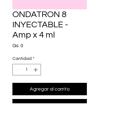
ONDATRON 8
INYECTABLE -
Amp x 4 ml
Precio
Gs. 0
Cantidad
*
Agregar al carrito
Realizar compra
• Presentación: Amp x 4 ml
• ondansetr¢n 8 mg/4 ml.
• Marca: LASCA