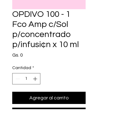
OPDIVO 100 - 1
Fco Amp c/Sol
p/concentrado
p/infusi¢n x 10 ml
Precio
Gs. 0
Cantidad
*
Agregar al carrito
Realizar compra
• Presentación: 1 Fco Amp c/Sol 