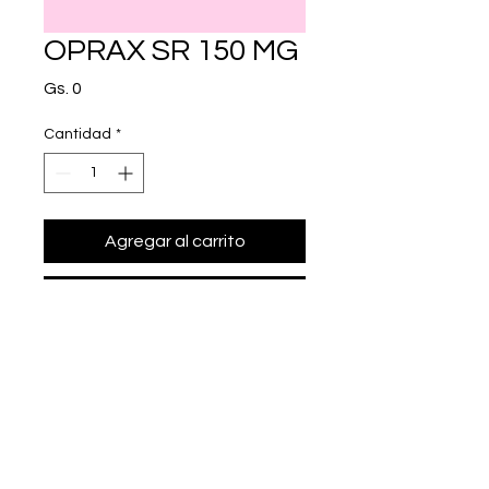
OPRAX SR 150 MG
Precio
Gs. 0
Cantidad
*
Agregar al carrito
Realizar compra
venlafaxina 150 mg.
+595975666000