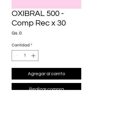
OXIBRAL 500 -
Comp Rec x 30
Precio
Gs. 0
Cantidad
*
Agregar al carrito
Realizar compra
• Presentación: Comp Rec x 30
• citicolina 500 mg.
• Marca: Laboratorios CATEDRAL