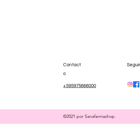
Contact
Segui
o
+595975666000
©2021 por Sanafarmashop.