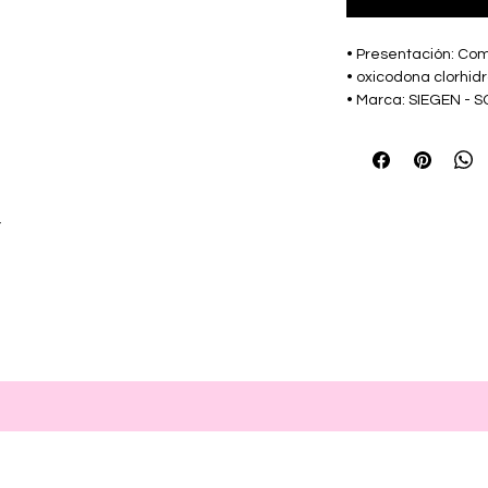
• Presentación: Com
• oxicodona clorhid
• Marca: SIEGEN -
r