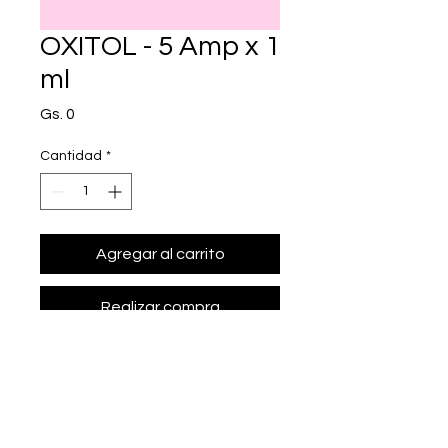
OXITOL - 5 Amp x 1
ml
Precio
Gs. 0
Cantidad
*
Agregar al carrito
Realizar compra
• Presentación: 5 Amp x 1 ml
• oxitocina 5 UI/ml.
• Marca: IMEG