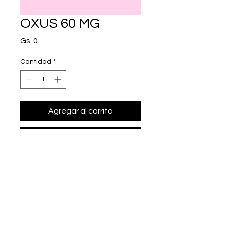
OXUS 60 MG
Precio
Gs. 0
Cantidad
*
Agregar al carrito
Realizar compra
etoricoxib 60 mg.
+595975666000