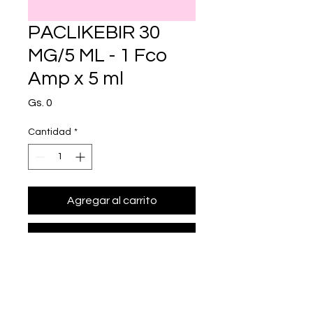
PACLIKEBIR 30
MG/5 ML - 1 Fco
Amp x 5 ml
Precio
Gs. 0
Cantidad
*
Agregar al carrito
Realizar compra
• Presentación: 1 Fco Amp x 5 ml
• paclitaxel 30 mg/5 ml.
• Marca: TARGET S.A. - ASPEN