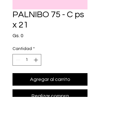
PALNIBO 75 - C ps
x 21
Precio
Gs. 0
Cantidad
*
Agregar al carrito
Realizar compra
• Presentación: C ps x 21
• palbociclib 75 mg.
• Marca: MEGALABS - ICLOS 
Biotecnolog¡a