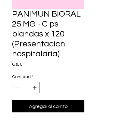
PANIMUN BIORAL
25 MG - C ps
blandas x 120
(Presentaci¢n
hospitalaria)
Precio
Gs. 0
Cantidad
*
Agregar al carrito
Realizar compra