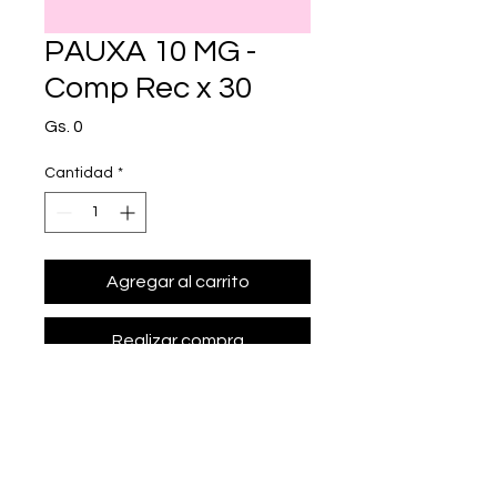
PAUXA 10 MG -
Comp Rec x 30
Precio
Gs. 0
Cantidad
*
Agregar al carrito
Realizar compra
• Presentación: Comp Rec x 30
• hemifumarato de bisoprolol 10 mg.
• Marca: MATHER COMPANY - 
MATHER PHARMA