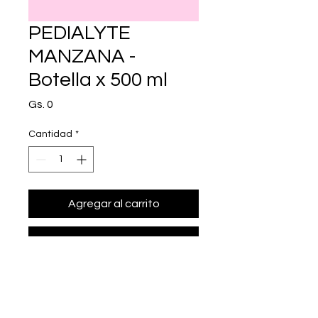
PEDIALYTE
MANZANA -
Botella x 500 ml
Precio
Gs. 0
Cantidad
*
Agregar al carrito
Realizar compra
• Presentación: Botella x 500 ml
• Suero de rehidrataci¢n oral. C/100 
ml: sodio 137 mg, potasio 81 mg, 