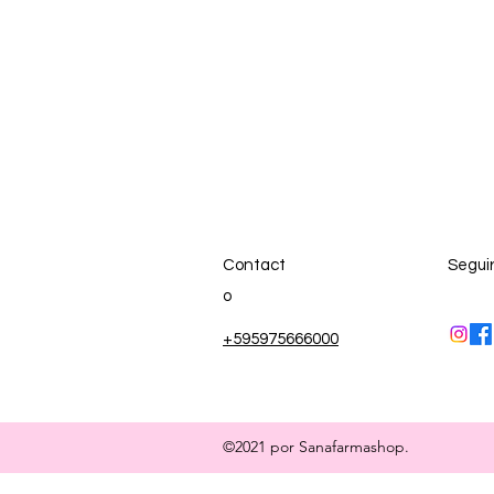
Contact
Segui
o
+595975666000
©2021 por Sanafarmashop.