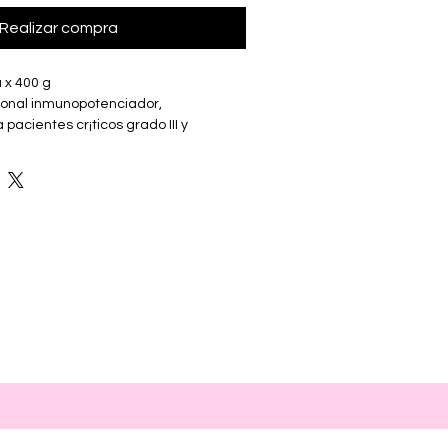
Realizar compra
 x 400 g
ional inmunopotenciador, 
acientes cr¡ticos grado III y 
ainilla cremosa.
 HEXAGON