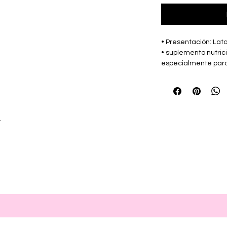
• Presentación: Lata
• suplemento nutric
especialmente para p
quir£rgicos. Sabor v
• Marca: QUIMFA -
r