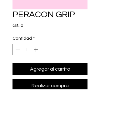
PERACON GRIP
Precio
Gs. 0
Cantidad
*
Agregar al carrito
Realizar compra
clorfeniramina maleato 2.5 mg, 
paracetamol 125 mg, 
dextrometorfano 10 mg.