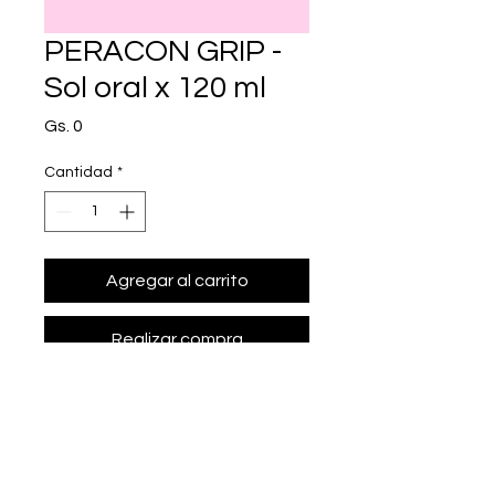
PERACON GRIP -
Sol oral x 120 ml
Precio
Gs. 0
Cantidad
*
Agregar al carrito
Realizar compra
• Presentación: Sol oral x 120 ml
• clorfeniramina maleato 2.5 mg, 
paracetamol 125 mg, 
dextrometorfano 10 mg.
• Marca: FARMEDIS