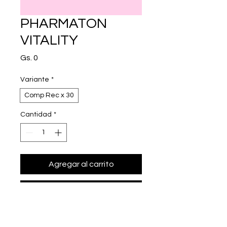
PHARMATON
VITALITY
Precio
Gs. 0
Variante
*
Comp Rec x 30
Cantidad
*
Agregar al carrito
Realizar compra
extracto de ginseng G115 