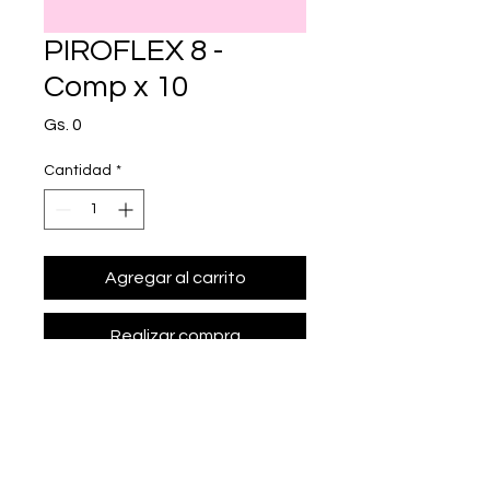
PIROFLEX 8 -
Comp x 10
Precio
Gs. 0
Cantidad
*
Agregar al carrito
Realizar compra
• Presentación: Comp x 10
• dexametasona 8 mg.
• Marca: QUIMFA