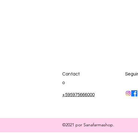
Contact
Segui
o
+595975666000
©2021 por Sanafarmashop.