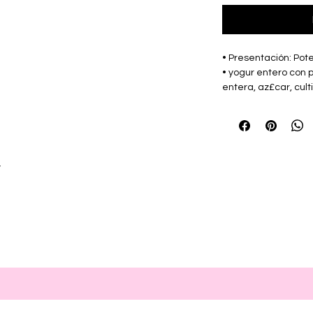
• Presentación: Pote
• yogur entero con p
entera, az£car, culti
sabor), almid¢n de 
saborizante. C/100 g
prote¡nas 3.2 g, gra
g, grasas trans 0 g, 
calcio 115 mg, f¢sfor
r
coco, vainilla, mburu
• Marca: TREBOL