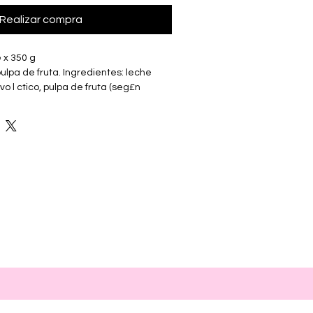
Realizar compra
 x 350 g
ulpa de fruta. Ingredientes: leche 
vo l ctico, pulpa de fruta (seg£n 
ma¡z modificado, gelatina, 
: 94 kcal, carbohidratos 14 g, 
sas totales 2.8 g, grasas saturadas 2 
fibra alimentaria 0 g, sodio 47.5 mg, 
o 70 mg. Sabores: frutilla, durazno, 
cuy , rosella.